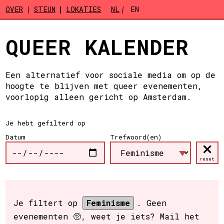
Skip to main content
OVER
STEUN
LOKATIES
NL
EN
QUEER KALENDER
Een alternatief voor sociale media om op de
hoogte te blijven met queer evenementen,
voorlopig alleen gericht op Amsterdam.
Je hebt gefilterd op
Datum
Trefwoord(en)
reset
Je filtert op
Feminisme
. Geen
evenementen 🥺, weet je iets? Mail het