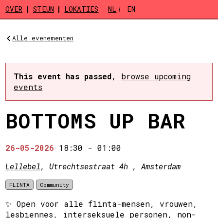
Skip to main content
OVER
STEUN
LOKATIES
NL
EN
Alle evenementen
This event has passed
,
browse upcoming
events
BOTTOMS UP BAR
26-05-2026
18:30
-
01:00
Lellebel
, Utrechtsestraat 4h , Amsterdam
FLINTA
Community
✨ Open voor alle flinta-mensen, vrouwen,
lesbiennes, interseksuele personen, non-