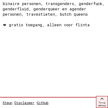
binaire personen, transgenders, genderfuck,
genderfluid, genderqueer en agender
personen, travestieten, butch queens
💋 gratis toegang, alleen voor flinta
Steun
Disclaimer
Github
Terug
omhoog