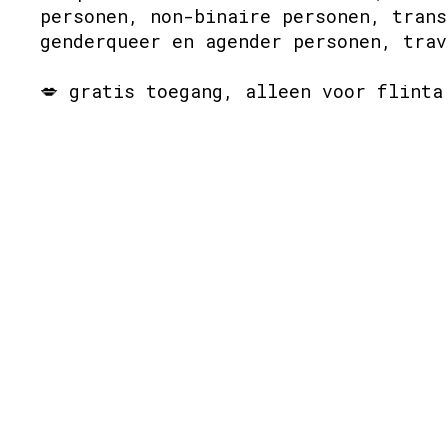
personen, non-binaire personen, trans
genderqueer en agender personen, trav
💋 gratis toegang, alleen voor flinta