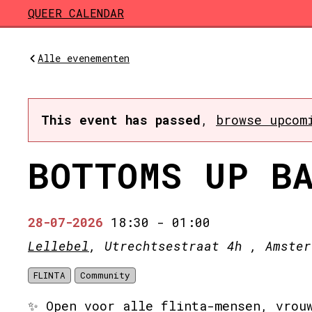
Skip to main content
QUEER CALENDAR
Alle evenementen
This event has passed
,
browse upcom
BOTTOMS UP B
28-07-2026
18:30
-
01:00
Lellebel
, Utrechtsestraat 4h , Amster
FLINTA
Community
✨ Open voor alle flinta-mensen, vrou