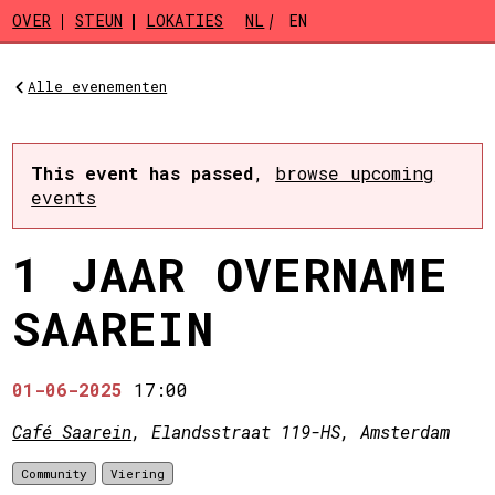
Skip to main content
OVER
STEUN
LOKATIES
NL
EN
Alle evenementen
This event has passed
,
browse upcoming
events
1 JAAR OVERNAME
SAAREIN
01-06-2025
17:00
Café Saarein
, Elandsstraat 119-HS, Amsterdam
Community
Viering