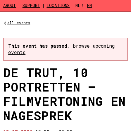
Skip to main content
ABOUT
SUPPORT
LOCATIONS
NL
EN
All events
This event has passed
,
browse upcoming
events
DE TRUT, 10
PORTRETTEN –
FILMVERTONING EN
NAGESPREK