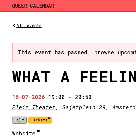
Skip to main content
QUEER CALENDAR
All events
This event has passed
,
browse upcom
WHAT A FEELI
16-07-2026
19:00
-
20:50
Plein Theater
, Sajetplein 39, Amsterd
Film
Tickets
Website