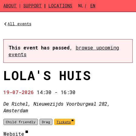
Skip to main content
ABOUT
SUPPORT
LOCATIONS
NL
EN
All events
This event has passed
,
browse upcoming
events
LOLA'S HUIS
19-07-2026
14:30
-
16:30
De Richel, Nieuwezijds Voorburgwal 282,
Amsterdam
Child friendly
Drag
Tickets
Website