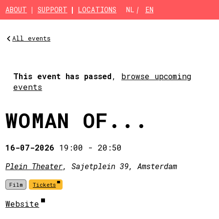
Skip to main content
ABOUT
SUPPORT
LOCATIONS
NL
EN
All events
This event has passed
,
browse upcoming
events
WOMAN OF...
16-07-2026
19:00
-
20:50
Plein Theater
, Sajetplein 39, Amsterdam
Film
Tickets
Website