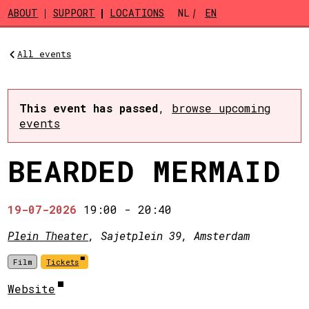
Skip to main content
ABOUT
SUPPORT
LOCATIONS
NL
EN
All events
This event has passed
,
browse upcoming
events
BEARDED MERMAID
19-07-2026
19:00
-
20:40
Plein Theater
, Sajetplein 39, Amsterdam
Film
Tickets
Website