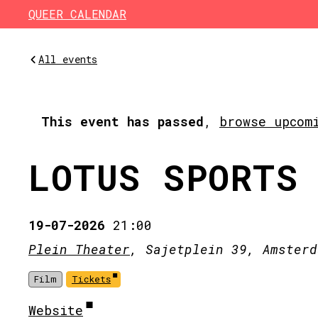
Skip to main content
QUEER CALENDAR
All events
This event has passed
,
browse upcom
LOTUS SPORTS
19-07-2026
21:00
Plein Theater
, Sajetplein 39, Amsterd
Film
Tickets
Website