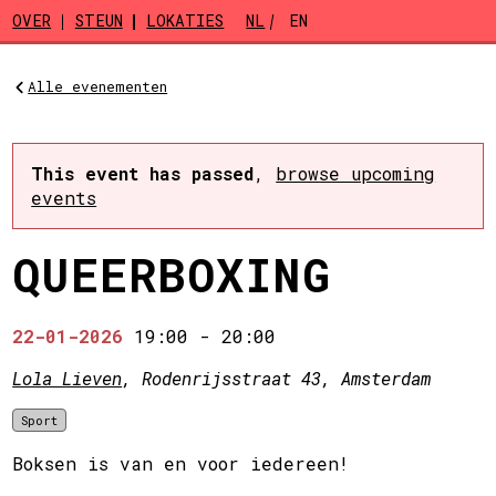
Skip to main content
OVER
STEUN
LOKATIES
NL
EN
Alle evenementen
This event has passed
,
browse upcoming
events
QUEERBOXING
22-01-2026
19:00
-
20:00
Lola Lieven
, Rodenrijsstraat 43, Amsterdam
Sport
Boksen is van en voor iedereen!