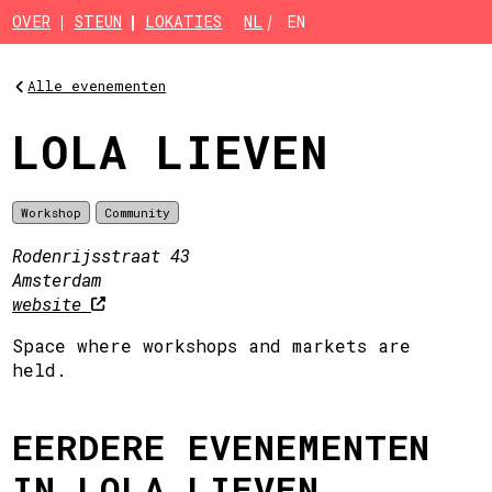
Skip to main content
OVER
STEUN
LOKATIES
NL
EN
Alle evenementen
LOLA LIEVEN
Workshop
Community
Rodenrijsstraat 43
Amsterdam
website
Space where workshops and markets are
held.
EERDERE EVENEMENTEN
IN LOLA LIEVEN