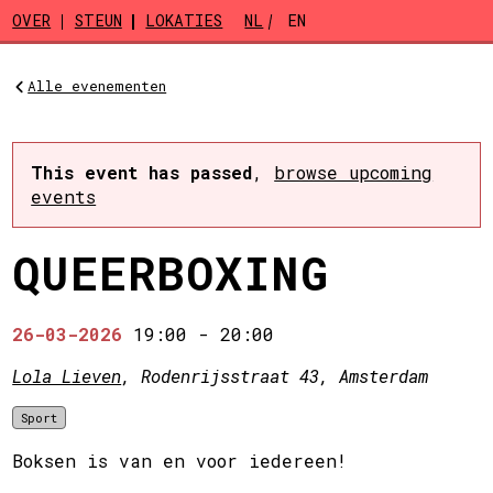
Skip to main content
OVER
STEUN
LOKATIES
NL
EN
Alle evenementen
This event has passed
,
browse upcoming
events
QUEERBOXING
26-03-2026
19:00
-
20:00
Lola Lieven
, Rodenrijsstraat 43, Amsterdam
Sport
Boksen is van en voor iedereen!