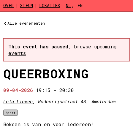
Skip to main content
OVER
STEUN
LOKATIES
NL
EN
Alle evenementen
This event has passed
,
browse upcoming
events
QUEERBOXING
09-04-2026
19:15
-
20:30
Lola Lieven
, Rodenrijsstraat 43, Amsterdam
Sport
Boksen is van en voor iedereen!