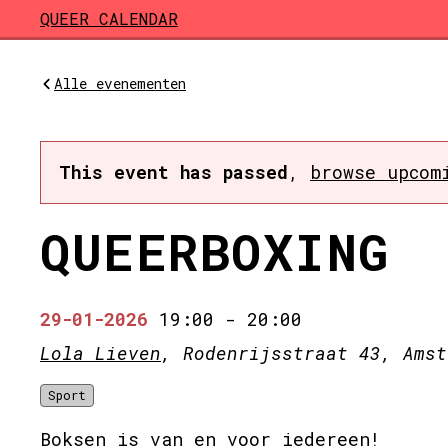
Skip to main content
QUEER CALENDAR
Alle evenementen
This event has passed
,
browse upcom
QUEERBOXING
29-01-2026
19:00
-
20:00
Lola Lieven
, Rodenrijsstraat 43, Amst
Sport
Boksen is van en voor iedereen!