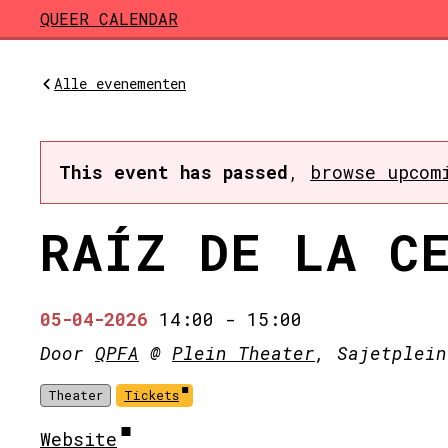
Skip to main content
QUEER CALENDAR
Alle evenementen
This event has passed
,
browse upcom
RAÍZ DE LA C
05-04-2026
14:00
-
15:00
Door
QPFA
@
Plein Theater
, Sajetplein
Theater
Tickets
Website