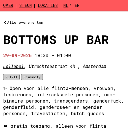
Skip to main content
OVER
STEUN
LOKATIES
NL
EN
Alle evenementen
BOTTOMS UP BAR
29-09-2026
18:30
-
01:00
Lellebel
, Utrechtsestraat 4h , Amsterdam
FLINTA
Community
✨ Open voor alle flinta-mensen, vrouwen,
lesbiennes, interseksuele personen, non-
binaire personen, transgenders, genderfuck,
genderfluid, genderqueer en agender
personen, travestieten, butch queens
💋 gratis toegang, alleen voor flinta