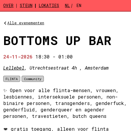
Skip to main content
OVER
STEUN
LOKATIES
NL
EN
Alle evenementen
BOTTOMS UP BAR
24-11-2026
18:30
-
01:00
Lellebel
, Utrechtsestraat 4h , Amsterdam
FLINTA
Community
✨ Open voor alle flinta-mensen, vrouwen,
lesbiennes, interseksuele personen, non-
binaire personen, transgenders, genderfuck,
genderfluid, genderqueer en agender
personen, travestieten, butch queens
💋 gratis toegang, alleen voor flinta