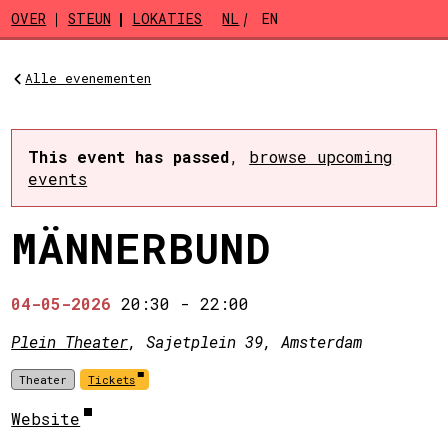
Skip to main content
OVER
STEUN
LOKATIES
NL
EN
Alle evenementen
This event has passed
,
browse upcoming
events
MÄNNERBUND
04-05-2026
20:30
-
22:00
Plein Theater
, Sajetplein 39, Amsterdam
Theater
Tickets
Website