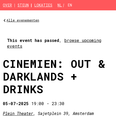
Skip to main content
OVER
STEUN
LOKATIES
NL
EN
Alle evenementen
This event has passed
,
browse upcoming
events
CINEMIEN: OUT &
DARKLANDS +
DRINKS
05-07-2025
19:00
-
23:30
Plein Theater
, Sajetplein 39, Amsterdam