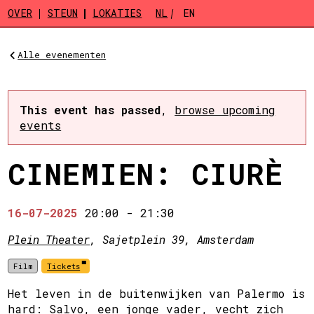
Skip to main content
OVER
STEUN
LOKATIES
NL
EN
Alle evenementen
This event has passed
,
browse upcoming
events
CINEMIEN: CIURÈ
16-07-2025
20:00
-
21:30
Plein Theater
, Sajetplein 39, Amsterdam
Film
Tickets
Het leven in de buitenwijken van Palermo is
hard: Salvo, een jonge vader, vecht zich