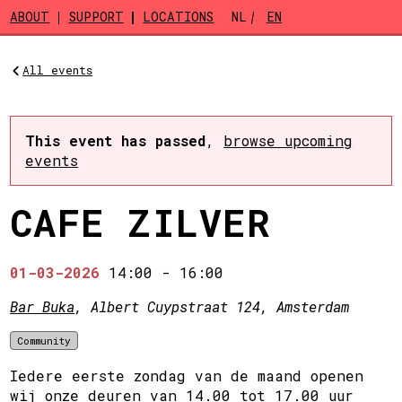
Skip to main content
ABOUT
SUPPORT
LOCATIONS
NL
EN
All events
This event has passed
,
browse upcoming
events
CAFE ZILVER
01-03-2026
14:00
-
16:00
Bar Buka
, Albert Cuypstraat 124, Amsterdam
Community
Iedere eerste zondag van de maand openen
wij onze deuren van 14.00 tot 17.00 uur