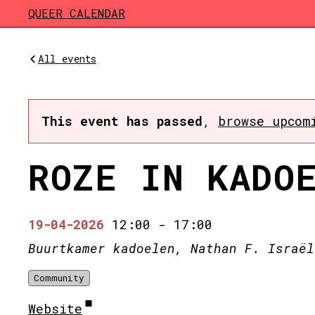
Skip to main content
QUEER CALENDAR
All events
This event has passed
,
browse upcom
ROZE IN KADO
19-04-2026
12:00
-
17:00
Buurtkamer kadoelen, Nathan F. Israël
Community
Website