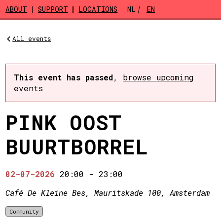
Skip to main content
ABOUT
SUPPORT
LOCATIONS
NL
EN
All events
This event has passed
,
browse upcoming
events
PINK OOST
BUURTBORREL
02-07-2026
20:00
-
23:00
Café De Kleine Bes, Mauritskade 100, Amsterdam
Community