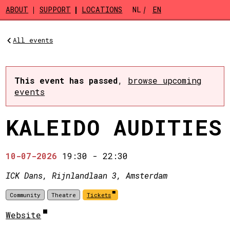
Skip to main content
ABOUT
SUPPORT
LOCATIONS
NL
EN
All events
This event has passed
,
browse upcoming
events
KALEIDO AUDITIES
10-07-2026
19:30
-
22:30
ICK Dans, Rijnlandlaan 3, Amsterdam
Community
Theatre
Tickets
Website