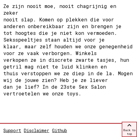
Ze zijn nooit moe, nooit chagrijnig en
zeker
nooit slap. Komen op plekken die voor
anderen onbereikbaar zijn en brengen je
tot hoogtes die je niet kon vermoeden.
Seksspeeltjes staan altijd voor je
klaar, maar zelf houden we onze genegenheid
voor ze vaak verborgen. Winkels
verkopen ze in discrete zwarte tasjes, hun
getril mag niet te luid klinken en
thuis verstoppen we ze diep in de la. Mogen
wij de jouwe zien? Heb je ze liever
dan je lief? In de 23ste Sex Salon
vertroetelen we onze toys.
Support
Disclaimer
Github
Back to
top