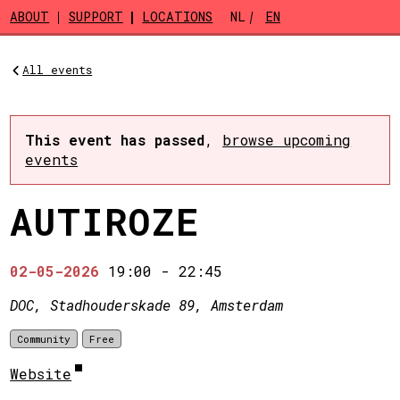
Skip to main content
ABOUT
SUPPORT
LOCATIONS
NL
EN
All events
This event has passed
,
browse upcoming
events
AUTIROZE
02-05-2026
19:00
-
22:45
DOC, Stadhouderskade 89, Amsterdam
Community
Free
Website