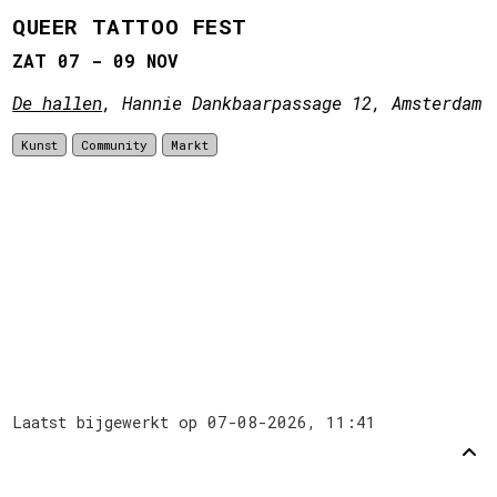
QUEER TATTOO FEST
ZAT 07 - 09 NOV
De hallen
, Hannie Dankbaarpassage 12, Amsterdam
Kunst
Community
Markt
Laatst bijgewerkt op
07-08-2026, 11:41
Steun
Disclaimer
Github
Terug
omhoog