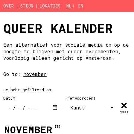
Skip to main content
OVER
STEUN
LOKATIES
NL
EN
QUEER KALENDER
Een alternatief voor sociale media om op de
hoogte te blijven met queer evenementen,
voorlopig alleen gericht op Amsterdam.
Go to:
november
Je hebt gefilterd op
Datum
Trefwoord(en)
reset
NOVEMBER
(1)