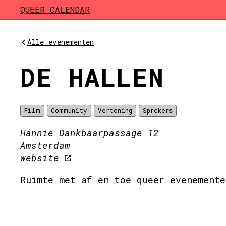
Skip to main content
QUEER CALENDAR
Alle evenementen
DE HALLEN
Film
Community
Vertoning
Sprekers
Hannie Dankbaarpassage 12
Amsterdam
website
Ruimte met af en toe queer evenemente