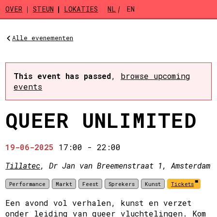
Skip to main content
OVER
STEUN
LOKATIES
NL
EN
Alle evenementen
This event has passed
,
browse upcoming
events
QUEER UNLIMITED
19-06-2025
17:00
-
22:00
Tillatec
, Dr Jan van Breemenstraat 1, Amsterdam
Performance
Markt
Feest
Sprekers
Kunst
Tickets
Een avond vol verhalen, kunst en verzet
onder leiding van queer vluchtelingen. Kom